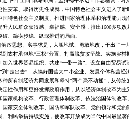
推进“四个全面”战略布局，坚持稳中求进工作总基调，
史性变革、取得历史性成就，中国特色社会主义进入了新
中国特色社会主义制度、推进国家治理体系和治理能力现
提升人民群众获得感、幸福感、安全感，推出
1600
多项改
突破、蹄疾步稳、纵深推进的局面。
们解放思想、实事求是，大胆地试、勇敢地改，干出了一
税到农村承包地“三权”分置、打赢脱贫攻坚战、实施乡村
到加入世界贸易组织、共建“一带一路”、设立自由贸易试
”到“走出去”，从搞好国营大中小企业、发展个体私营
多种所有制经济共同发展和坚持“两个毫不动摇”，从传统
决定性作用和更好发挥政府作用，从以经济体制改革为主
和国家机构改革、行政管理体制改革、依法治国体制改革
、国家安全体制改革、国防和军队改革、党的领导和党的
民、利民举措持续实施，使改革开放成为当代中国最显著