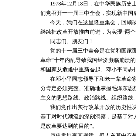
1978
年
12
月
18
日，在中华民族历史
们党召开十一届三中全会，实现新中国
今天，我们在这里隆重集会，回顾
继续把改革开放推向前进，为实现“两
同志们、朋友们！
党的十一届三中全会是在党和国家
革命”十年内乱导致我国经济濒临崩溃
和国家从危难中重新奋起。邓小平同志
在邓小平同志领导下和老一辈革命家
分肯定必须完整、准确地掌握毛泽东思
主义的思想路线、政治路线、组织路线
我们党作出实行改革开放的历史性
基于对时代潮流的深刻洞察，是基于对
是改革要达到的目的”。
历史发展有其规律，但人在其中不