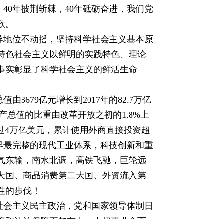
，
40
年披荆斩棘，
40
年砥砺奋进，我们党
歌。
导地位不动摇，坚持科学社会主义基本原
特色社会主义以鲜明的实践特色、理论
事实彰显了科学社会主义的鲜活生命
总值由
3679
亿元增长到
2017
年的
82.7
万亿
产总值的比重由改革开放之初的
1.8%
上
过
4
万亿美元，累计使用外商直接投资超
界最完整的现代工业体系，科技创新和重
气东输，南水北调，高铁飞驰，巨轮远
大国、商品消费第二大国、外资流入第
性的步伐！
社会主义民主政治，党和国家领导体制日