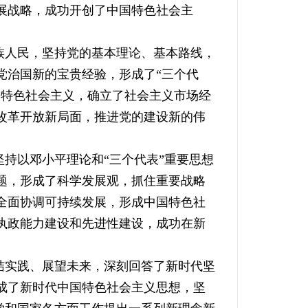
展战略，成功开创了中国特色社会主
族人民，坚持党的基本理论、基本路线，
党治国新的宝贵经验，形成了“三个代
国特色社会主义，确立了社会主义市场经
改革开放新局面，推进党的建设新的伟
持以邓小平理论和“三个代表”重要思想
题，形成了科学发展观，抓住重要战略
全面协调可持续发展，形成中国特色社
执政能力建设和先进性建设，成功在新
结实践、展望未来，深刻回答了新时代坚
成了新时代中国特色社会主义思想，坚