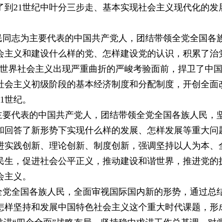
了到
21
世纪中叶分三步走、基本实现社会主义现代化的发
民同志为主要代表的中国共产党人，团结带领全党全国各
会主义和建设什么样的党、怎样建设党的认识，积累了治
、世界社会主义出现严重曲折的严峻考验面前，捍卫了中
社会主义初级阶段的基本经济制度和分配制度，开创全面
1
世纪。
要代表的中国共产党人，团结带领全党全国各族人民，坚
和回答了新形势下实现什么样的发展、怎样发展等重大问
进实践创新、理论创新、制度创新，强调坚持以人为本、
民生，促进社会公平正义，推动建设和谐世界，推进党的
会主义。
全党全国各族人民，全面审视国际国内新的形势，通过总
怎样坚持和发展中国特色社会主义这个重大时代课题，形