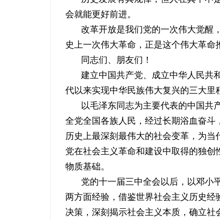
会就能更好前进。
改革开放是我们党的一次伟大觉醒
史上一次伟大革命，正是这个伟大革命
同志们、朋友们！
建立中国共产党、成立中华人民共
代以来实现中华民族伟大复兴的三大里
以毛泽东同志为主要代表的中国共
全党全国各族人民，经过长期浴血奋斗
历史上最深刻最伟大的社会变革，为当
党在社会主义革命和建设中取得的独创
物质基础。
党的十一届三中全会以后，以邓小
两方面经验，借鉴世界社会主义历史经
决策，深刻揭示社会主义本质，确立社