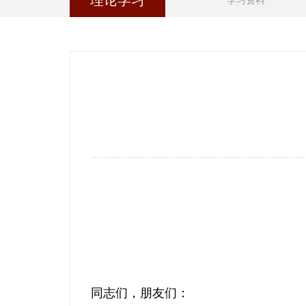
理论学习
学习资料
同志们，朋友们：