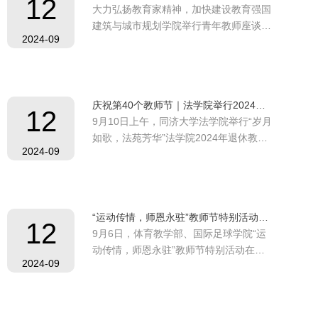
12
大力弘扬教育家精神，加快建设教育强国
2023-2024年度学院共有6位老师光荣退
建筑与城市规划学院举行青年教师座谈会
休。学院党委书记...
2024-09
9月10日下午，在第40个教师节之际，建
筑与城市规划学院热烈召开青年教师座谈
会。学院党委书记王桢栋教授，党委副书
记兼纪委书记、工会主席王敏副教授，青
庆祝第40个教师节｜法学院举行2024年退休教师荣休仪式暨教师节座谈会
年教师联谊会会长张立副教授，与学院近
12
9月10日上午，同济大学法学院举行“岁月
年入职的30余位青年教师进行了深入交
如歌，法苑芳华”法学院2024年退休教师
流。会上，王桢...
2024-09
荣休仪式暨教师节座谈会。来自学院的荣
休教师代表、各教研部教师代表和新入职
教师代表济济一堂，为表达对荣休教师几
十年如一日、深耕教育事业的感谢，弘扬
“运动传情，师恩永驻”教师节特别活动圆满举行
尊师重教优良风尚，激励青年教师传承老
12
9月6日，体育教学部、国际足球学院“运
一辈爱岗敬业的教育情怀，隆重举行教师
动传情，师恩永驻”教师节特别活动在四
荣休仪式，...
2024-09
平校区体育馆圆满举行。该活动是同济大
学工会2024年度“一会一品”特色项目，旨
在通过多元化的形式，表达对教师的崇高
敬意，同时引导教师关注自身心理健康，