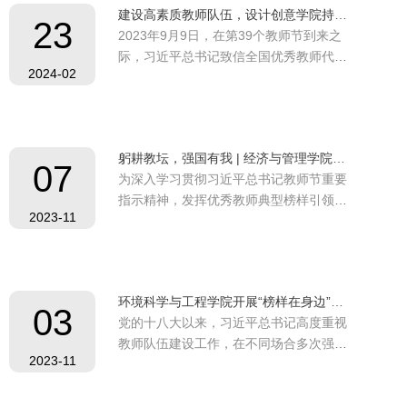
建设高素质教师队伍，设计创意学院持续开展教师综合素质提升工坊
促进教师之间的情感交流。一段“执教30
23
2023年9月9日，在第39个教师节到来之
年”的VCR拉开了活动的序幕，简单又不
际，习近平总书记致信全国优秀教师代表
失温馨的图...
2024-02
时强调，大力弘扬“教育家精神”：从理想
信念、道德情操、育人智慧、躬耕态度、
仁爱之心、弘道追求等6个方面完整深刻
地阐述了中国特有的“教育家精神”的丰富
躬耕教坛，强国有我 | 经济与管理学院举行“榜样在身边”师德师风专题报告
内涵，并号召广大教师弘扬“教育家精
07
为深入学习贯彻习近平总书记教师节重要
神”，为强国建设、民族复兴伟业作出新
指示精神，发挥优秀教师典型榜样引领作
的更大贡献。...
2023-11
用，我院党委于10月31日开展“榜样在身
边”宣传教育活动，邀请同济大学2023年
度师德师风优秀教师罗瑾琏教授，在全院
教职工理论学习大会上做师德师风专题报
环境科学与工程学院开展“榜样在身边”暨师德师风优秀教师宣传教育活动
告。本次报告会由学院党委副书记、纪委
03
党的十八大以来，习近平总书记高度重视
书记阮青松主持。 阮青松指出，建设良好
教师队伍建设工作，在不同场合多次强调
的师德师...
2023-11
教师工作的重要意义，对广大教师提出殷
切期望，强调要做好老师、做“大先生”、
大力弘扬教育家精神。2023年10月31