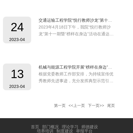
是学院深入开展学习贯彻习近平新时代中
国特色社会主义思想主题教育专家导学报
告会。周俭教授曾获评全国工程勘察设计
交通运输工程学院“悦行教师沙龙”第十一期暨“榜样在身边”活动成功举办
大师，上海市五一劳动奖章，上海市对口
24
2023年4月18日下午，我院“悦行教师沙
支援都江堰市灾后重建先进个人等。周俭
龙”第十一期暨“榜样在身边”活动在通达馆
教授以《学习贯...
2023-04
600会议室成功举办，此次活动由孙立军
教授为大家分享自身的经历与感悟，讲述
师德故事，学院各系、交科院和机关20余
位青年教师参加。孙立军教授曾获全国先
机械与能源工程学院开展“榜样在身边”宣传教育活动
进工作者、上海市劳动模范、上海市优秀
13
根据党委教师工作部安排，为持续宣传优
共产党员、上海市“最美科技工作者”、同
秀教师先进事迹，充分发挥典型示范引领
济大学...
2023-04
作用，引导广大教师以先进为榜样，立足
本职岗位，涵养高尚师德，心怀“国之大
者”，以昂扬向上的精神风貌落实立德树
第一页
<<上一页
下一页>>
尾页
人根本任务，学院开展“榜样在身边”宣传
教育活动。组织了以下活动：（一）结合
学院学科特色邀请、结合三八妇女节活
首页
部门概况
理论学习
师德建设
动，学院组织...
培养培训
制度建设
举报平台