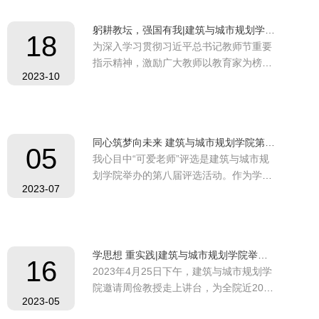
日，环境科学与工程学院召开本年度第7
躬耕教坛，强国有我|建筑与城市规划学院举行第四期“榜样在身边”系列报告会
次全院教职工政治理论学习大会，开展
18
为深入学习贯彻习近平总书记教师节重要
了“榜样在身边”宣传教育活动暨师德师风
指示精神，激励广大教师以教育家为榜
建设专题报告会...
2023-10
样，大力弘扬教育家精神，建筑与城市规
划学院于10月17日下午在学院钟庭报告厅
举行“榜样在身边”系列报告会，本期报告
邀请同济大学2023年度师德师风优秀教师
同心筑梦向未来 建筑与城市规划学院第八届“可爱老师”评选
袁烽教授主讲，全体师生党员线上线下共
05
我心目中“可爱老师”评选是建筑与城市规
同学习，报告会由学院党委书记刘颂主
划学院举办的第八届评选活动。作为学院
持。袁烽教授从...
2023-07
师德师风建设重要内容，通过学生自愿投
票的形式进行评选，每届产生约10名“可
爱老师”，是一项凝聚师生情，促进教学
相长的品牌活动，受到了师生的广泛好
学思想 重实践|建筑与城市规划学院举行《学习贯彻党的二十大精神，服务国家战略行动——雄安新区高质量建设理念与实践》专题报告会
评。学子如园，我师如造园人，笔墨横
16
2023年4月25日下午，建筑与城市规划学
姿，作一幅造园百景图。本届可爱老师的
院邀请周俭教授走上讲台，为全院近200
评选选取《园冶...
2023-05
位教师党员讲述师德故事。此次讲座，也