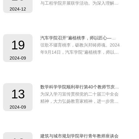
与工程学院开展联学活动。为深入理解和
2024-12
配合推进同济大学《人工智能赋能学科创
新发展行动计划（2024-2027）》，加快
推进学科内涵创新和转型升级，活动特邀
本科生院院长吴志军教授带来题为《人工
汽车学院召开“遍植桃李，师以匠心——榜样在身边”师生座谈会
智能时代同济大学人才培养工作的转型与
19
弦歌不辍育桃李，砺教兴邦铸师魂。2024
思考》的报告。活动主会场设在设计创意
年9月14日，汽车学院“遍植桃李，师以匠
学院鱼缸报告...
2024-09
心——榜样在身边”师生座谈会在宁远馆
A215会议室召开。学院院长张立军、副
院长赵治国、院长协理黄岩军及学院师生
代表30余人现场参会，另有100余名师生
数学科学学院顺利举行第40个教师节庆祝活动
线上参加。本次座谈会由学院党委副书记
13
为深入学习宣传贯彻党的二十届三中全会
邓俊主持。邓俊在开场中提到，教师是立
精神，大力弘扬教育家精神，进一步营造
教之本、兴教之源...
2024-09
尊师重教的良好氛围，9月10日，数学科
学学院在致远楼108举行第40个教师节庆
祝活动。全体教职工参加活动，活动由学
院党委副书记、纪委书记杨亦挺主持。活
建筑与城市规划学院举行青年教师座谈会
动分为两个部分，首先进行荣休仪式。