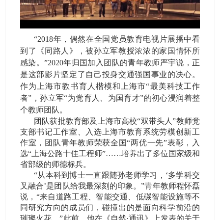
“2018年，偶然在全国党员教育电视片展播中看
到了《同路人》，被孙立军教授浓浓的家国情怀所
感染。”2020年归国加入团队的青年教师严宇说，正
是这部影片坚定了自己投身交通强国事业的决心。
作为上海市教书育人楷模和上海市“最美科技工作
者”，孙立军“为党育人、为国育才”的初心浸润着整
个教师团队。
团队获批教育部及上海市高校“双带头人”教师党
支部书记工作室、入选上海市教育系统劳模创新工
作室，团队青年教师荣获全国“两优一先”表彰，入
选“上海公路十佳工程师”……培养出了多位国家级和
省部级的师德标兵。
“从本科到博士一直跟随孙老师学习，‘多学科交
叉融合’是团队给我最深刻的印象。”青年教师程怀磊
说，“来自道路工程、智能交通、低碳智能设施等不
同研究方向的成员们，碰撞出的是面向科学前沿的
璀璨火花。”此前，他在《自然·通讯》上发表的关于