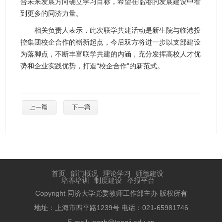
合未来发展方向确立学习目标，希望在临港的发展建设中看
到更多的同济力量。
相关负责人表示，此次联学共建活动是新生院与临港投
控集团校企合作的崭新起点，今后双方将进一步以支部建设
为落脚点，不断丰富联学共建的内涵，充分发挥高校人才优
势和企业实践优势，打造“校企合作”的新范式。
首页
部门概况
理论学习
师德建设
培养培训
制度建设
举报平台
Copyright 同济大学党委教师工作部主办 版权所有
地址：上海市四平路1239号 电话：021-65981746
E-mail: jsgzb@tongji.edu.cn