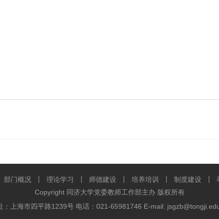
部门概况
理论学习
师德建设
培养培训
制度建设
Copyright 同济大学党委教师工作部主办 版权所有
：上海市四平路1239号 电话：021-65981746 E-mail: jsgzb@tongji.edu