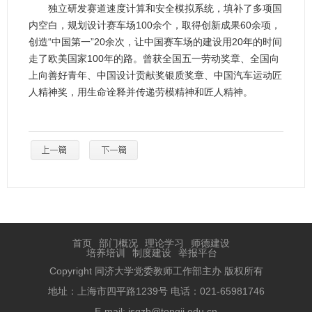
独立研发赛道速度计算和安全模拟系统，填补了多项国
内空白，规划设计赛车场100余个，取得创新成果60余项，
创造“中国第一”20余次，让中国赛车场的建设用20年的时间
走了欧美国家100年的路。曾获全国五一劳动奖章、全国向
上向善好青年、中国设计贡献奖银质奖章、中国汽车运动匠
人精神奖，用生命诠释并传递劳模精神和匠人精神。
首页
部门概况
理论学习
师德建设
培养培训
制度建设
举报平台
Copyright 同济大学党委教师工作部主办 版权所有
地址：上海市四平路1239号 电话：021-65981746
E-mail: jsgzb@tongji.edu.cn