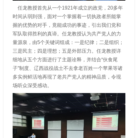
任龙教授首先从一个
1921
年成立的政党，
20
多年
时间从弱到强，面对一个掌握着一切执政者所能掌
握的优势的对手，竟能成功的事迹，引出我们党和
军队取得胜利的真谛。任龙教授认为共产党人的力
量源泉，由
5
个关键词组成：一是纪律；二是组织；
三是民主；四是理想；五是外部压力。任龙教授详
细地从五个方面进行了主题诠释，并结合“伙食尾
子”制度、辽西战役战士不去拿老百姓一个苹果等诸
多实例鲜活地再现了老共产党人的精神品质，令现
场听众深受感动。